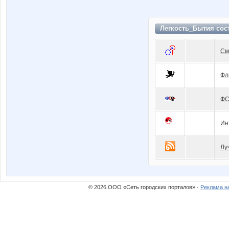
Легкость_Бытия сос
См
Фл
Ф
Ин
Лу
© 2026 ООО «Сеть городских порталов» ·
Реклама н