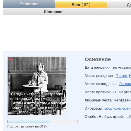
Основное
Блог
( 67 )
Д
Шпионаж
Основное
Дата рождения : не указан
Место рождения :
Россия
,
Н
Место нахождения :
Россия
Место проживания : не ука
Любимые места : не указа
Интересы :
спортсонсказк
О себе : Не будь дурой, наб
Портрет заполнен на 60 %