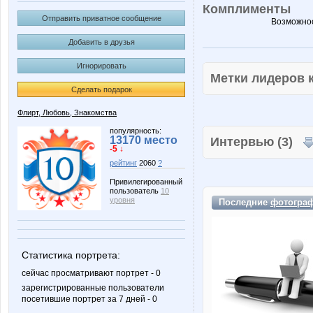
Комплименты
Отправить приватное сообщение
Возможнос
Добавить в друзья
Игнорировать
Метки лидеров
Сделать подарок
Флирт, Любовь, Знакомства
популярность:
13170 место
Интервью (3)
-5 ↓
рейтинг
2060
?
Привилегированный
пользователь
10
уровня
Последние
фотогра
Статистика портрета:
сейчас просматривают портрет - 0
зарегистрированные пользователи
посетившие портрет за 7 дней - 0